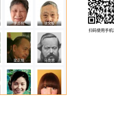
李贞桃
张文俊
扫码使用手机
梁正旭
马克思
严凤英
琼斯