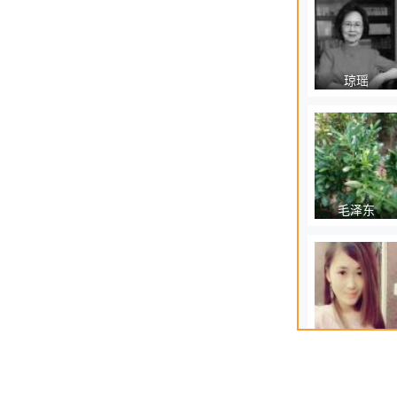
琼瑶
毛泽东
刘永梅