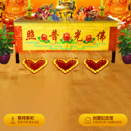
祭拜祭祀
创建纪念馆
思念不断 便永远在
为逝去的亲人创建纪念馆