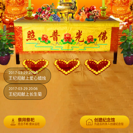
2017-03-29 20:06
王纪闳献上爱心蜡烛
2017-03-29 20:06
王纪闳献上长生菊
祭拜祭祀
创建纪念馆
思念不断 便永远在
为逝去的亲人创建纪念馆