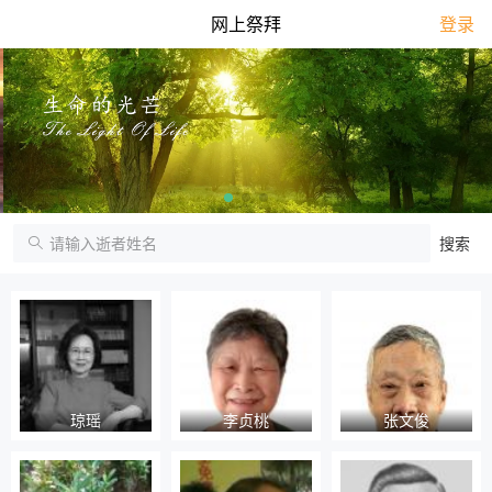
网上祭拜
登录
琼瑶
李贞桃
张文俊