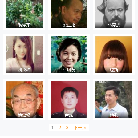
毛泽东
梁正旭
马克思
刘永梅
严凤英
琼斯
杨延修
尹斌
杨钦
1
2
3
下一页